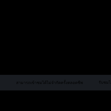
d
24h
60m
60s
รับชมไ
สามารถเข้าชมได้ไม่จำกัดครั้งตลอดชีพ