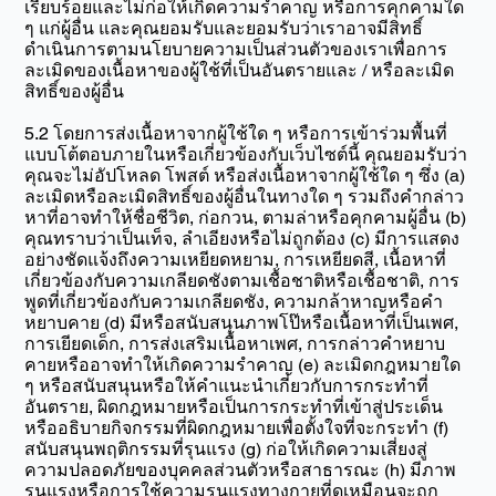
เรียบร้อยและไม่ก่อให้เกิดความรำคาญ หรือการคุกคามใด
ๆ แก่ผู้อื่น และคุณยอมรับและยอมรับว่าเราอาจมีสิทธิ์
ดำเนินการตามนโยบายความเป็นส่วนตัวของเราเพื่อการ
ละเมิดของเนื้อหาของผู้ใช้ที่เป็นอันตรายและ / หรือละเมิด
สิทธิ์ของผู้อื่น
5.2 โดยการส่งเนื้อหาจากผู้ใช้ใด ๆ หรือการเข้าร่วมพื้นที่
แบบโต้ตอบภายในหรือเกี่ยวข้องกับเว็บไซต์นี้ คุณยอมรับว่า
คุณจะไม่อัปโหลด โพสต์ หรือส่งเนื้อหาจากผู้ใช้ใด ๆ ซึ่ง (a)
ละเมิดหรือละเมิดสิทธิ์ของผู้อื่นในทางใด ๆ รวมถึงคำกล่าว
หาที่อาจทำให้ชื่อชีวิต, ก่อกวน, ตามล่าหรือคุกคามผู้อื่น (b)
คุณทราบว่าเป็นเท็จ, ลำเอียงหรือไม่ถูกต้อง (c) มีการแสดง
อย่างชัดแจ้งถึงความเหยียดหยาม, การเหยียดสี, เนื้อหาที่
เกี่ยวข้องกับความเกลียดชังตามเชื้อชาติหรือเชื้อชาติ, การ
พูดที่เกี่ยวข้องกับความเกลียดชัง, ความกล้าหาญหรือคำ
หยาบคาย (d) มีหรือสนับสนุนภาพโป๊หรือเนื้อหาที่เป็นเพศ,
การเยียดเด็ก, การส่งเสริมเนื้อหาเพศ, การกล่าวคำหยาบ
คายหรืออาจทำให้เกิดความรำคาญ (e) ละเมิดกฎหมายใด
ๆ หรือสนับสนุนหรือให้คำแนะนำเกี่ยวกับการกระทำที่
อันตราย, ผิดกฎหมายหรือเป็นการกระทำที่เข้าสู่ประเด็น
หรืออธิบายกิจกรรมที่ผิดกฎหมายเพื่อตั้งใจที่จะกระทำ (f)
สนับสนุนพฤติกรรมที่รุนแรง (g) ก่อให้เกิดความเสี่ยงสู่
ความปลอดภัยของบุคคลส่วนตัวหรือสาธารณะ (h) มีภาพ
รุนแรงหรือการใช้ความรุนแรงทางกายที่ดูเหมือนจะถูก