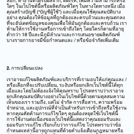
ลอก, ทำงานที่ได้รับผลจาก, ตัดเรท, เพิ่มความสามารถหรือ
ใดๆ ในเว็บไซต์นี้หรือผลิตภัณฑ์ใดๆ ในทางใดทางหนึ่ง เมื่อ
คุณสร้างบัญชี (“บัญชีผู้ใช้”) และเมื่อคุณใช้คุณสมบัติบาง
อย่าง คุณต้องให้ข้อมูลที่ถูกต้องและครบถ้วนและคุณตกลง
ที่จะอัปเดตข้อมูลของคุณเพื่อให้มันถูกต้องและครบถ้วน เรา
ห้ามให้การใช้งานหรือการเข้าถึงใดๆ โดยใครก็ตามที่อายุ
ต่ำกว่า 18 ปีและมีภูมิลำเนาและการเสนอขายผลิตภัณฑ์
บางรายการอาจมีข้อกำหนดและ / หรือข้อจำกัดเพิ่มเติม
2. การเปลี่ยนแปลง
เราอาจแก้ไขผลิตภัณฑ์และบริการที่เรามอบให้แก่คุณและ /
หรือเลือกที่จะปรับเปลี่ยน, ระงับหรือยกเลิกเว็บไซต์นี้ได้ทุก
เมื่อและโดยไม่ต้องแจ้งให้คุณทราบ โปรดทราบว่าเราอาจ
ยกเลิกคุณสมบัติบางอย่างในเว็บไซต์นี้ด้วยตามดุลสมความ
เห็นของเรา รวมถึง, แต่ไม่ จำกัด การสื่อสาร, ความพร้อม
จำหน่าย, และอุปกรณ์ที่จำเป็นสำหรับการเข้าถึงหรือใช้งาน
หากคุณคัดค้านการแก้ไขใดๆ คุณต้องหยุดใช้เว็บไซต์นี้
การใช้งานต่อเนื่องของเว็บไซต์นี้แสดงว่าคุณยอมรับและ
ยอมรับการแก้ไข เรียกเก็บว่าการแก้ไข โปรดทราบว่าข้อ
กำหนดเหล่านี้อาจถูกแทนที่ด้วยคำแจ้งเตือนกฎหมายหรือ