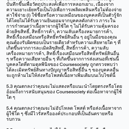
บันทึกขึ้นเพื่อวัตถุประสงค์เพื่อการหลอกเยาะ, เนื่องจาก
ความเยาะเย้ยหรือเป็นไปเพื่อการเพลิดเพลินหรือไม่ต้องจ่าย
ค่าใช้จ่าย (l) ใช้ชื่อหรือความเหมือนของบุคคลที่เป็นตัวรู้จัก
ได้โดยไม่ได้รับความยินยอมจากบุคคลดังกล่าว ภาระใน
การกำหนดว่าเนื้อหาจากผู้ใช้ใด ๆ ไม่ได้รับความคุ้มครอง
ด้วยลิขสิทธิ์, สิทธิ์การค้า, ความลับเครื่องหมายการค้า,
สิทธิ์เรื่องเสมือนหรือสิทธิ์ทรัพย์สินอื่น ๆ อยู่ในมือของคุณ
คุณต้องรับผิดชอบเป็นรายเดียวสำหรับความเสียหายใด ๆ ที่
เกิดขึ้นจากการละเมิดลิขสิทธิ์, สิทธิ์การค้า, ความลับ
เครื่องหมายการค้า, สิทธิ์เรื่องเสมือนหรือสิทธิ์ทรัพย์สินอื่น
ๆ หรือความเสียหายอื่น ๆ ที่เกิดขึ้นจากการส่งเสนอที่เช่นนี้
บุคคลใดที่ตามดุลพินิจของ Coursesociety ถูกตรวจพบว่า
ได้ละเมิดทรัพย์สินทางปัญญาหรือสิทธิ์อื่น ๆ ของบุคคลอื่น
จะถูกห้ามไม่ให้ส่งหรือโพสต์เนื้อหาเพิ่มเติมบนเว็บไซต์นี้
5.3 คุณตกลงว่าคุณจะไม่แสดงหรือแนะนำโดยตรงหรือโดย
อ้อมถึงการสนับสนุนของ Coursesociety ต่อเนื้อหาจากผู้ใช้
ใด ๆ
5.4 คุณตกลงว่าคุณจะไม่อัปโหลด โพสต์ หรือส่งเนื้อหาจาก
ผู้ใช้ใด ๆ ซึ่งมีไวรัสหรือองค์ประกอบที่เป็นอันตรายหรือ
รบกวน