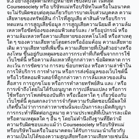
9.3 อย่างสูงสุดตามที่กฎหมายที่ใช้บังคับได้ ในที่สุด
Coursesociety หรือ บริษัทแม่หรือบริษัทในเครือในอนาคต
จะไม่รับผิดชอบต่อคุณเกี่ยวกับการบาดเจ็บส่วนบุคคล ความ
เสียหายของทรัพย์สิน กำไรที่สูญเสีย ค่าสินค้าหรือบริการ
ทดแทน การสูญเสียข้อมูล การสูญเสียความนิยมดี ความล้ม
เหลวหรือขัดข้องของคอมพิวเตอร์และ / หรืออุปกรณ์ หรือ
ความล้มเหลวหรือความเสียหายของเทคโนโลยี หรือสาเหตุ
ใด ๆ ของความเสียหายโดยตรงหรืออ้อมค้อม ความเสียหาย
เดิม ความเสียหายที่เพิ่มขึ้น ความเสียหายที่เป็นตัวอย่างหรือ
ลงโทษ ขึ้นอยู่กับเหตุผลของการกระทำที่เกิดขึ้นจากการใช้
เว็บไซต์นี้ หรือความล้มเหลวที่ถูกกล่าวหา ข้อผิดพลาด การ
ละเว้น การขัดขวาง การลบ ข้อบกพร่อง หรือความล่าช้าใน
การให้บริการ การทำงาน หรือการส่งข้อมูลของเว็บไซต์นี้
หรือไวรัสคอมพิวเตอร์ที่ถูกกล่าวหา การล้มเหลวของเส้น
สื่อสาร การถูกขโมย หรือการทำลายทรัพย์สิน และ / หรือ
การเข้าถึงโดยไม่ได้รับอนุญาต การเปลี่ยนแปลง หรือการ
ใช้หรือการโพสต์ของบันทึก หรือเนื้อหาใด ๆ เกี่ยวข้องกับ
เว็บไซต์นี้ คุณตกลงว่าการจำกัดความรับผิดชอบนี้มีผลให้
เกิดขึ้นไม่ว่าการกล่าวหาเช่นนั้นจะเป็นการละเมิดสัญญา
การกระทำที่ผิดต่อกฎหมาย ความประพฤติที่เป็นการละเมิด
หรือตามเหตุผลใด ๆ อื่น ๆ โดยไม่คำนึงถึงฐานที่ยึดว่ามี
ความรับผิดชอบและแม้ว่า Coursesociety หรือบริษัทแม่
หรือบริษัทในเครือในอนาคตจะได้รับการแนะนำเกี่ยวกับ
ความเป็นไปได้ของความสูญเสียหรือความเสียหายเช่นนั้น