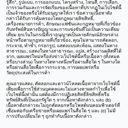
รู้สึก", รูปแบบ, การออกแบบ, โครงสร้าง, โทนสี, การเลือก,
การรวมกันและการจัดเรียงของเนื้อหาที่ปรากฏในเว็บไซต์นี้
เป็นเจ้าของหรือได้รับอนุญาตให้เรา ข้อความเนื้อหาดัง
กล่าวได้รับการคุ้มครองโดยกฎหมายลิขสิทธิ์,
เครื่องหมายการค้า, ลักษณะแฟชั่นและกฎหมายที่เกี่ยวข้อง
กับทรัพย์สินทางปัญญาและการแข่งขันที่ไม่เป็นความเทียม
เทียม ยกเว้นในกรณีที่เราอนุญาตเป็นลายลักษณ์อักษรล่วง
หน้าหรือตามกฎหมายที่เกี่ยวข้อง, คุณไม่สามารถคัดลอก,
กระจาย, ทำซ้ำ, กรอกรูป, แสดงแบบสะท้อน, แสดงในทาง
สาธารณะ, แสดงในทางสาธารณะ, แปล, สร้างงานผลิตที่ได้
จาก, เผยแพร่ใหม่หรือส่งข่าวเว็บไซต์นี้หรือเนื้อหา (ทั้งหมด
หรือบางส่วน) ในทางใดทางหนึ่งหรือผ่านสื่อใด ๆ ในทางใด
หรือผ่านสื่อใดเพื่อการกระจาย, การเผยแพร่หรือ
วัตถุประสงค์ในการค้า
คุณอาจแสดง, คัดลอกและดาวน์โหลดเนื้อหาจากเว็บไซต์นี้
เพียงเพื่อการใช้ส่วนบุคคลและไม่แสวงหาผลกำไรเพื่อใช้
เว็บไซต์นี้เท่านั้น แต่ต้องมีการปฏิเสธสิทธิ์ลิขสิทธิ์หรือ
ทรัพย์สินที่เป็นเอกรัฐใด ๆ จากเนื้อหาดังกล่าว, และ (b)
เนื้อหาดังกล่าวจะไม่ถูกคัดลอกหรือโพสต์บนคอมพิวเตอร์ที่
เชื่อมต่อกับเครือข่ายหรือเผยแพร่ในสื่อใด ๆ และ (c) ไม่มี
การปรับเปลี่ยนใด ๆ ถูกทำกับเนื้อหาดังกล่าว