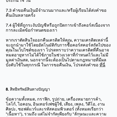
ประกัน 14 วัน
7.3 คำขอคืนเงินมีจำนวนมากและ/หรือผู้เรียนได้ส่งคำขอ
คืนเงินหลายครั้ง
7.4 ผู้ใช้ที่ถูกระงับบัญชีหรือถูกปิดการเข้าถึงคอร์สเนื่องจาก
การละเมิดข้อกำหนดของเรา
หากเราตัดสินใจออกคืนเครดิตให้คุณ, ความเครดิตเหล่านี้
จะถูกนำมาใช้โดยอัตโนมัติกับการซื้อคอร์สคอร์สถัดไปของ
คุณในเว็บไซต์ของเรา โปรดทราบว่าความเครดิตที่คืนอาจ
หมดอายุหากไม่ได้ใช้ภายในช่วงเวลาที่กำหนดไว้และไม่มี
มูลค่าเงินสด, นอกจากนี้จะต้องเป็นไปตามกฎหมายที่มีผล
บังคับใช้ในทุกกรณี ในการขอคืนเงิน, โปรดส่งคำขอ
ที่นี่
8. สิทธิทรัพย์สินทางปัญญา
ข้อความทั้งหมด, กราฟิก, รูปถ่าย, เครื่องหมายการค้า,
โลโก้, ไอคอน, อินเทอร์เฟซผู้ใช้, เสียง, เพลง, วิดีโอ, งาน
ศิลปะ, ซอฟต์แวร์และรหัสคอมพิวเตอร์ (ทั้งหมดเรียกว่า
"เนื้อหา"), รวมถึง แต่ไม่จำกัดเพียงกับ "ลักษณะและความ