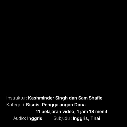
Equity crowdfunding adalah strategi pembiayaan unik
untuk meningkatkan modal bisnis Anda dari investor
terakreditasi dan masyarakat biasa yang bersedia
mendanai perusahaan Anda. Hal ini dipuji sebagai game
changer di pasar modal swasta. Begitu banyak orang
yang telah mendengarnya tetapi hampir tidak memahami
cara kerjanya. Oleh karena itu, para pendiri pitchIN
bertujuan untuk memberikan pemahaman yang lebih
mendalam tentang cara bisnis yang terus berkembang
untuk meningkatkan modal.
Instruktur:
Kashminder Singh dan Sam Shafie
Kategori:
Bisnis, Penggalangan Dana
Durasi kursus:
11 pelajaran video, 1 jam 18 menit
Audio:
Inggris
Subjudul:
Inggris, Thai