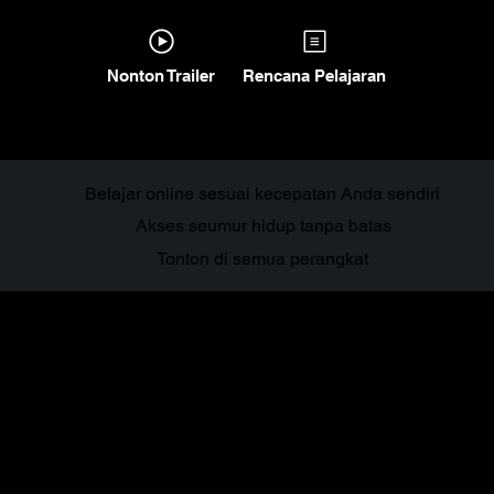
Nonton Trailer
Rencana Pelajaran
Belajar online sesuai kecepatan Anda sendiri
Akses seumur hidup tanpa batas
Tonton di semua perangkat
Tentang
kursus ini