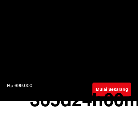
Coursesociety memungkinkan pendidikan bagi siapa saja
belajar dari dan terinspirasi oleh yang terbaik, di mana p
yang diproduksi secara profesional.
© 2026 Coursesociety. All rights reserved.
Diamankan dengan S
Rp 699.000
Rp 1.490.000
Mulai Sekarang
Offer ends
365d
24h
60