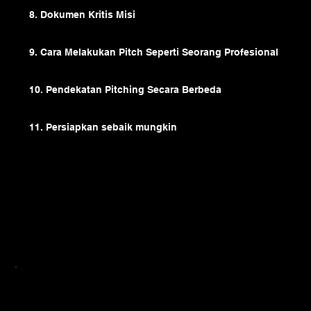
8. Dokumen Kritis Misi
9. Cara Melakukan Pitch Seperti Seorang Profesional
10. Pendekatan Pitching Secara Berbeda
11. Persiapkan sebaik mungkin
Direkomendasikan Untuk
Pengusaha, startup, dan pemilik usaha kecil
yang ingin menarik pendanaan investor