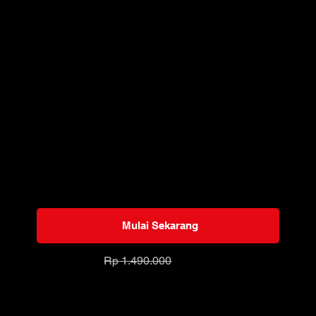
Apa Yang Termasuk
Akses penuh ke pelajaran video Kash dan
Sam HD
Mulai segera atau tonton kapan saja
Belajar dari rumah atau dimana saja
Tonton di semua perangkat
Pembayaran satu kali untuk akses seumur
hidup tanpa batas
Diskon anggota eksklusif untuk kursus
lainnya
Mulai Sekarang
Rp 699.000
Rp 1.490.000